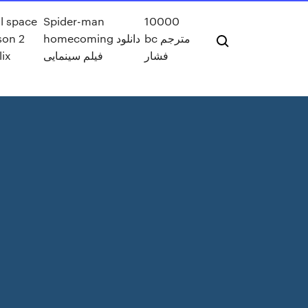
al space
Spider-man
10000
bc مترجم
homecoming دانلود
son 2
فشار
فیلم سینمایی
lix