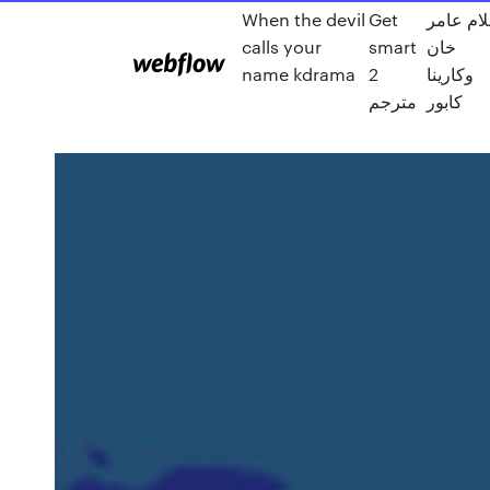
When the devil
Get
لام عامر
calls your
smart
خان
name kdrama
2
وكارينا
كابور
مترجم